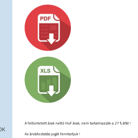
A feltüntetett árak nettó HuF árak, nem tartalmazzák a 27 % áfát !
OK
Az árváltoztatás jogát fenntartjuk !