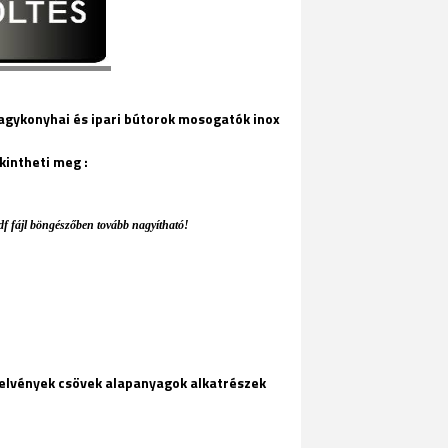
gykonyhai és ipari bútorok mosogatók inox
kintheti meg :
df fájl böngészőben tovább nagyítható!
zelvények csövek alapanyagok alkatrészek