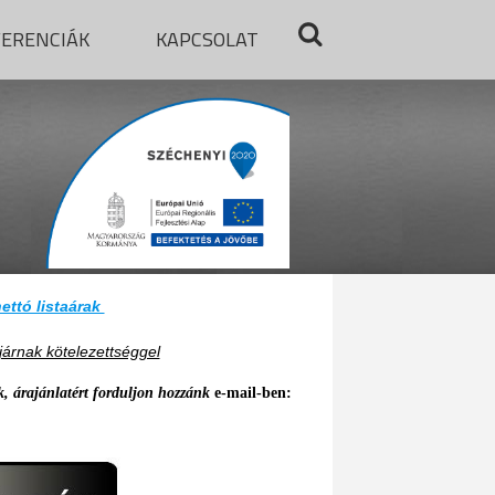
FERENCIÁK
KAPCSOLAT
ettó listaárak
járnak kötelezettséggel
ják, árajánlatért forduljon hozzánk
e-mail-ben: