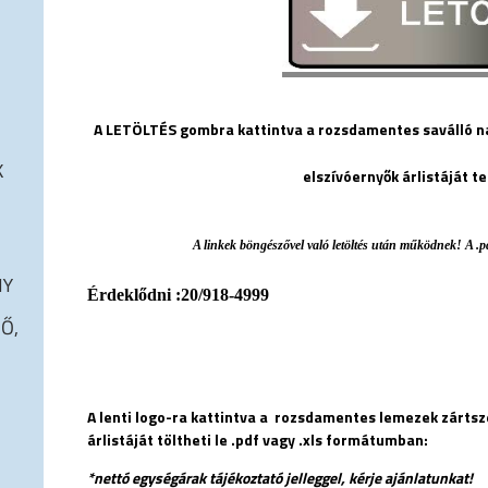
A LETÖLTÉS gombra kattintva a rozsdamentes saválló na
K
elszívóernyők árlistáját te
A linkek böngészővel való letöltés után működnek! A .p
NY
Érdeklődni :20/918-4999
Ő,
A lenti logo-ra kattintva a rozsdamentes lemezek zárts
árlistáját töltheti le .pdf vagy .xls formátumban:
*nettó egységárak tájékoztató jelleggel, kérje ajánlatunkat!