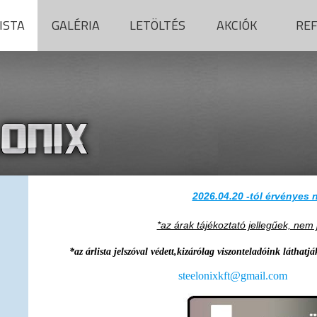
ISTA
GALÉRIA
LETÖLTÉS
AKCIÓK
RE
2026.04.20 -tól érvényes n
*az árak tájékoztató jellegűek, nem 
*az árlista jelszóval védett,kizárólag viszonteladóink láthat
steelonixkft@gmail.com